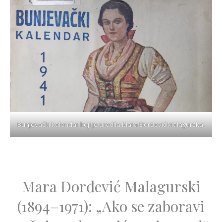
Bunjevački kalendar koji je uredila Mara Đorđević Malagurska.
Mara Đorđević Malagurski
(1894–1971): „Ako se zaboravi