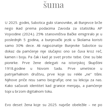
šuma
U 2025. godini, Subotica gubi stanovnike, ali Bunjevce brže
nego ikad prema podacima Zavoda za statistiku AP
Vojvodine (2024.). 25% stanovništva Bačke emigriralo je u
poslednjih 5 godina, a bunjevački jezik u školama koristi
samo 30% dece. Ali najpoznatije Bunjevke Subotice su
dokaz da pamćenje nije slučajno: ono se čuva kroz reč,
kamen i boju. Pa čak i kad je svet protiv tebe. One su bile
pionirke. Prve žene delegati na istorijskoj škupštini
1918.godine u Novom Sadu. Prve umetnice u
patrijarhalnom društvu, prve koje su rekle „ne“ tišini.
Njihove priče nisu samo biografije; one su lekcija za nas.
Kako sačuvati identitet kad granice menjaju, a pamćenje
topi u brzom digitalnom toku.
Evo deset žena koje su 2025. najviše obeležile – ne po