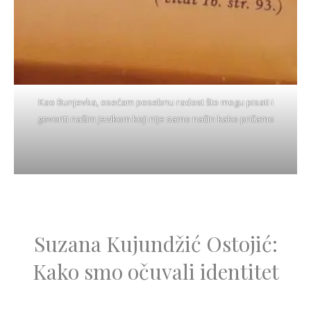
Kao Bunjevka, osećam posebnu radost što mogu pisati i
govoriti našim jezikom koji nije samo način kako pričamo
Suzana Kujundžić Ostojić:
Kako smo očuvali identitet