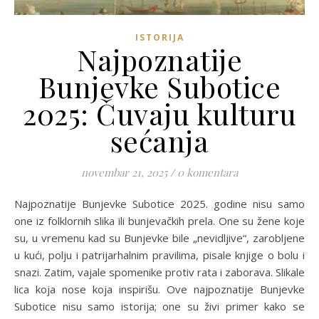
ISTORIJA
Najpoznatije
Bunjevke Subotice
2025: Čuvaju kulturu
sećanja
novembar 21, 2025
/
0 komentara
Najpoznatije Bunjevke Subotice 2025. godine nisu samo
one iz folklornih slika ili bunjevačkih prela. One su žene koje
su, u vremenu kad su Bunjevke bile „nevidljive“, zarobljene
u kući, polju i patrijarhalnim pravilima, pisale knjige o bolu i
snazi. Zatim, vajale spomenike protiv rata i zaborava. Slikale
lica koja nose koja inspirišu. Ove najpoznatije Bunjevke
Subotice nisu samo istorija; one su živi primer kako se