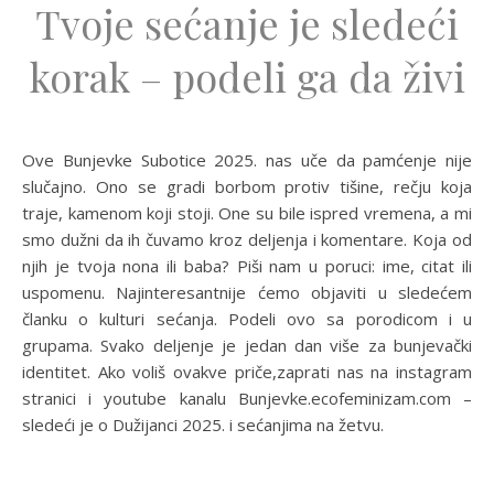
Tvoje sećanje je sledeći
korak – podeli ga da živi
Ove Bunjevke Subotice 2025. nas uče da pamćenje nije
slučajno. Ono se gradi borbom protiv tišine, rečju koja
traje, kamenom koji stoji. One su bile ispred vremena, a mi
smo dužni da ih čuvamo kroz deljenja i komentare. Koja od
njih je tvoja nona ili baba? Piši nam u poruci: ime, citat ili
uspomenu. Najinteresantnije ćemo objaviti u sledećem
članku o kulturi sećanja. Podeli ovo sa porodicom i u
grupama. Svako deljenje je jedan dan više za bunjevački
identitet. Ako voliš ovakve priče,zaprati nas na instagram
stranici i youtube kanalu Bunjevke.ecofeminizam.com –
sledeći je o Dužijanci 2025. i sećanjima na žetvu.