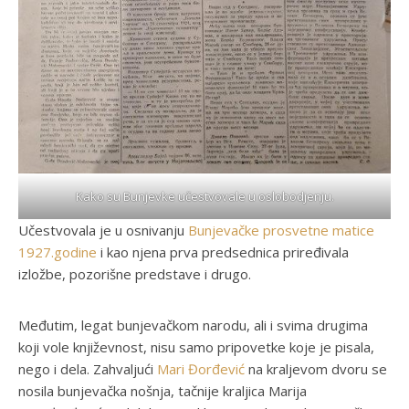
Kako su Bunjevke učestvovale u oslobodjenju.
Učestvovala je u osnivanju
Bunjevačke prosvetne matice
1927.godine
i kao njena prva predsednica priređivala
izložbe, pozorišne predstave i drugo.
Međutim, legat bunjevačkom narodu, ali i svima drugima
koji vole književnost, nisu samo pripovetke koje je pisala,
nego i dela. Zahvaljući
Mari Đorđević
na kraljevom dvoru se
nosila bunjevačka nošnja, tačnije kraljica Marija