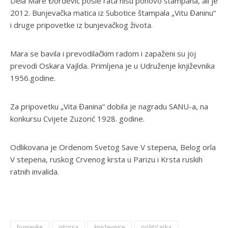
Dela Mare Đorđević posle rata nisu ponovo štampana, ali je
2012. Bunjevačka matica iz Subotice štampala „Vitu Đaninu“
i druge pripovetke iz bunjevačkog života.
Mara se bavila i prevodilačkim radom i zapaženi su joj
prevodi Oskara Vajlda. Primljena je u Udruženje književnika
1956.godine.
Za pripovetku „Vita Đanina“ dobila je nagradu SANU-a, na
konkursu Cvijete Zuzorić 1928. godine.
Odlikovana je Ordenom Svetog Save V stepena, Belog orla
V stepena, ruskog Crvenog krsta u Parizu i Krsta ruskih
ratnih invalida.
bunjevke
istorija
književnice
političarka