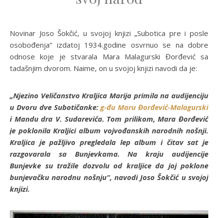
Novinar Joso Šokčić, u svojoj knjizi „Subotica pre i posle
osobođenja“ izdatoj 1934.godine osvrnuo se na dobre
odnose koje je stvarala Mara Malagurski Đorđević sa
tadašnjim dvorom. Naime, on u svojoj knjizi navodi da je:
„Njezino Veličanstvo Kraljica Marija primila na audijenciju
u Dvoru dve Subotičanke:
g-đu Maru Đorđević-Malagurski
i Mandu dra V. Sudarevića. Tom prilikom, Mara Đorđević
je poklonila Kraljici album vojvođanskih narodnih nošnji.
Kraljica je pažljivo pregledala lep album i čitav sat je
razgovarala sa Bunjevkama. Na kraju audijencije
Bunjevke su tražile dozvolu od kraljice da joj poklone
bunjevačku narodnu nošnju“, navodi Joso Šokčić u svojoj
knjizi.