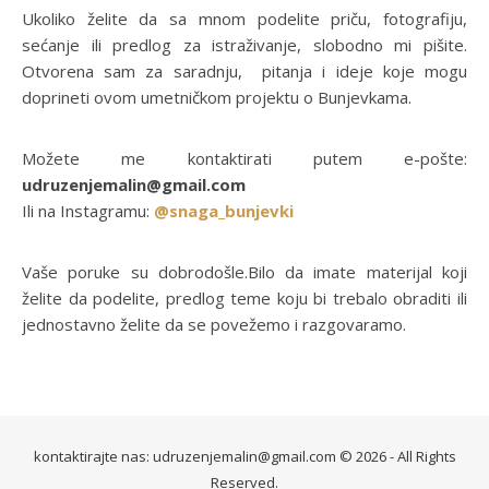
Ukoliko želite da sa mnom podelite priču, fotografiju,
sećanje ili predlog za istraživanje, slobodno mi pišite.
Otvorena sam za saradnju, pitanja i ideje koje mogu
doprineti ovom umetničkom projektu o Bunjevkama.
Možete me kontaktirati putem e-pošte:
udruzenjemalin@gmail.com
Ili na Instagramu:
@snaga_bunjevki
Vaše poruke su dobrodošle.Bilo da imate materijal koji
želite da podelite, predlog teme koju bi trebalo obraditi ili
jednostavno želite da se povežemo i razgovaramo.
kontaktirajte nas: udruzenjemalin@gmail.com © 2026 - All Rights
Reserved.