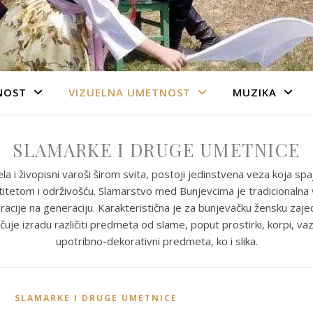
NOST
VIZUELNA UMETNOST
MUZIKA
SLAMARKE I DRUGE UMETNICE
ela i živopisni varoši širom svita, postoji jedinstvena veza koja spa
titetom i održivošću. Slamarstvo med Bunjevcima je tradicionalna 
eracije na generaciju. Karakteristična je za bunjevačku žensku zaje
čuje izradu različiti predmeta od slame, poput prostirki, korpi, vaz
upotribno-dekorativni predmeta, ko i slika.
SLAMARKE I DRUGE UMETNICE