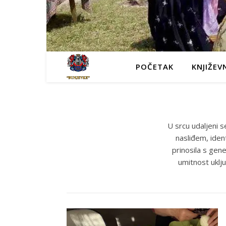
POČETAK
KNJIŽEV
U srcu udaljeni s
nasliđem, iden
prinosila s gen
umitnost uklju