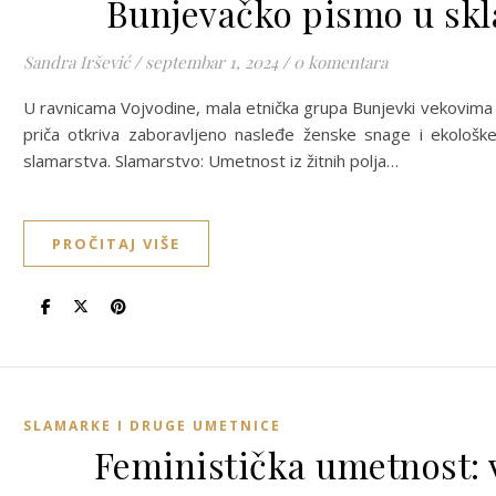
Bunjevačko pismo u sk
Sandra Iršević
/
septembar 1, 2024
/
0 komentara
U ravnicama Vojvodine, mala etnička grupa Bunjevki vekovima
priča otkriva zaboravljeno nasleđe ženske snage i ekološke
slamarstva. Slamarstvo: Umetnost iz žitnih polja…
PROČITAJ VIŠE
SLAMARKE I DRUGE UMETNICE
Feministička umetnost: v