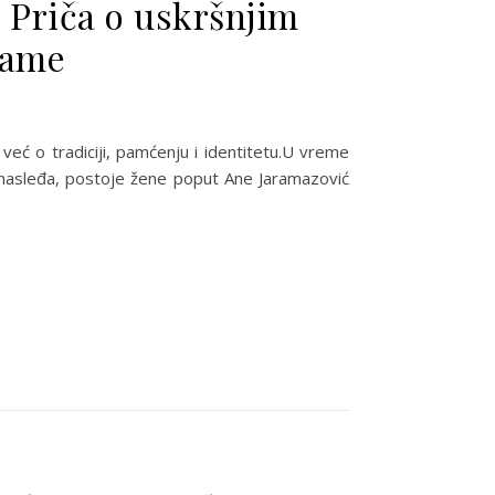
 Priča o uskršnjim
lame
već o tradiciji, pamćenju i identitetu.U vreme
g nasleđa, postoje žene poput Ane Jaramazović