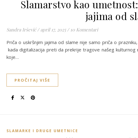
Slamarstvo kao umetnost:
jajima od s
Sandra Iršević
/
april 17, 2025
/
10 Komentari
Priča o uskršnjim jajima od slame nije samo priča o prazniku, 
kada digitalizacija preti da prekrije tragove našeg kulturno
koje…
PROČITAJ VIŠE
SLAMARKE I DRUGE UMETNICE