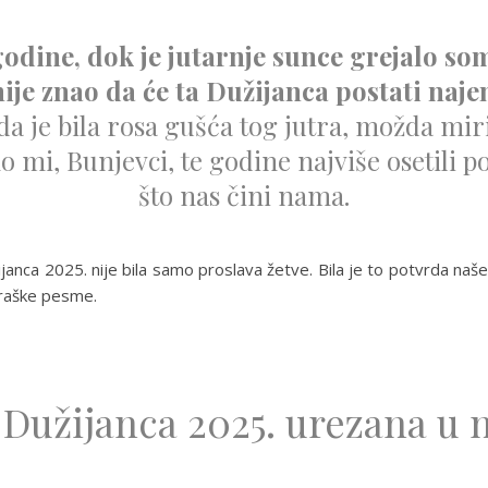
odine, dok je jutarnje sunce grejalo so
 nije znao da će ta Dužijanca postati n
 je bila rosa gušća tog jutra, možda mir
o mi, Bunjevci, te godine najviše osetili 
što nas čini nama.
anca 2025. nije bila samo proslava žetve. Bila je to potvrda našeg
uraške pesme.
 Dužijanca 2025. urezana u 