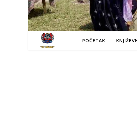
POČETAK
KNJIŽEV