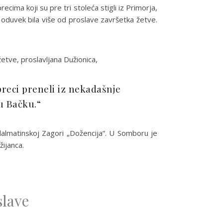
ima koji su pre tri stoleća stigli iz Primorja,
 oduvek bila više od proslave završetka žetve.
etve, proslavljana Dužionica,
preci preneli iz nekadašnje
u Bačku.“
u dalmatinskoj Zagori „Dožencija“. U Somboru je
žijanca.
slave