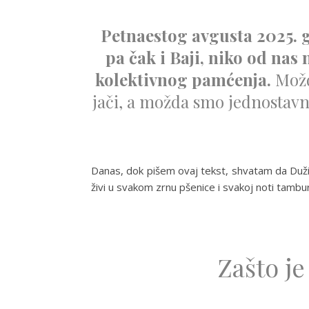
Petnaestog avgusta 2025. g
pa čak i Baji, niko od nas
kolektivnog pamćenja.
Možda
jači, a možda smo jednostavn
Danas, dok pišem ovaj tekst, shvatam da Dužij
živi u svakom zrnu pšenice i svakoj noti tamb
Zašto je