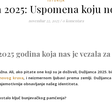
ISTORIJA
a 2025: Uspomena koju n
novembar 22, 2025
/
0 komentara
2025
godina koja nas je vezala za
a. Ali, ako pitate one koji su je doživeli, Dužijanca 2025. bil
novog kruva
, i neizmernom ljubavi prema zemlji. Dužijanca
ajemotivnije obnavljanje našeg identiteta.
 postalo ključ bunjevačkog pamćenja?