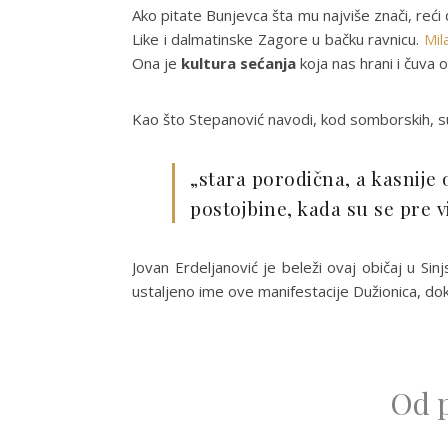
Ako pitate Bunjevca šta mu najviše znači, reći
Like i dalmatinske Zagore u bačku ravnicu.
Mil
Ona je
kultura sećanja
koja nas hrani i čuva 
Kao što Stepanović navodi, kod somborskih, sub
„stara porodična, a kasnije 
postojbine, kada su se pre v
Jovan Erdeljanović je beleži ovaj običaj u Sin
ustaljeno ime ove manifestacije Dužionica, dok
Od p