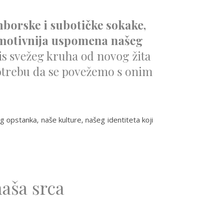
mborske i subotičke sokake,
ajemotivnija uspomena našeg
is svežeg kruha od novog žita
potrebu da se povežemo s onim
 opstanka, naše kulture, našeg identiteta koji
naša srca