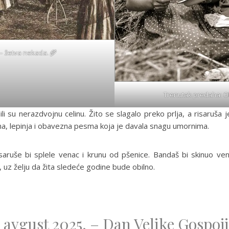
 – žetva nekada. 🌾
Trenutak predaha: Obr
i su nerazdvojnu celinu. Žito se slagalo preko prlja, a risaruša j
lina, lepinja i obavezna pesma koja je davala snagu umornima.
risaruše bi splele venac i krunu od pšenice. Bandaš bi skinuo v
uz želju da žita sledeće godine bude obilno.
. avgust 2025. – Dan Velike Gospoj