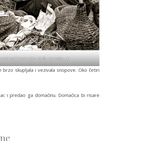
ok koji hrani telo i dušu na polju. ☀️
e brzo skupljala i vezivala snopove. Oko četiri
enac i predao ga domaćinu. Domaćica bi risare
ine