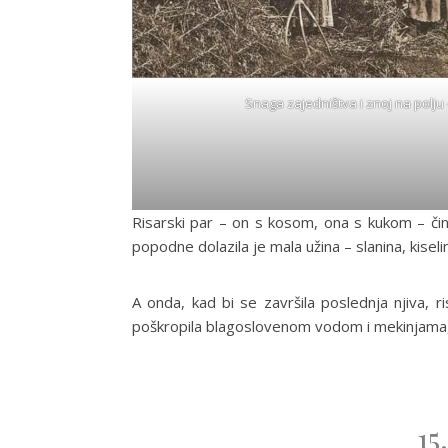
Snaga zajedništva i znoj na polju
Risarski par – on s kosom, ona s kukom – činil
popodne dolazila je mala užina – slanina, kise
A onda, kad bi se završila poslednja njiva, 
poškropila blagoslovenom vodom i mekinjama, 
15