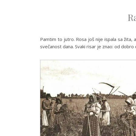
Ra
Pamtim to jutro. Rosa još nije ispala sa žita, 
svečanost dana. Svaki risar je znao: od dobro o