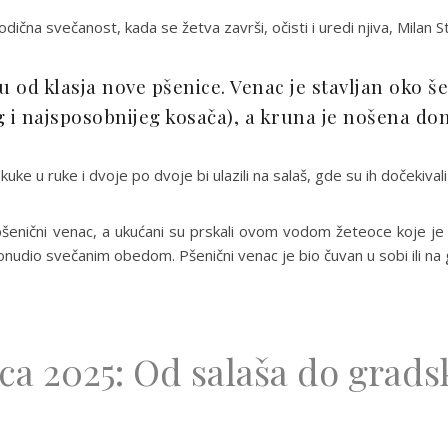
dična svečanost, kada se žetva završi, očisti i uredi njiva, Milan 
nu od klasja nove pšenice. Venac je stavljan oko 
g i najsposobnijeg kosača), a kruna je nošena do
kuke u ruke i dvoje po dvoje bi ulazili na salaš, gde su ih dočekiva
enični venac, a ukućani su prskali ovom vodom žeteoce koje j
onudio svečanim obedom. Pšenični venac je bio čuvan u sobi ili na
ca 2025: Od salaša do grads