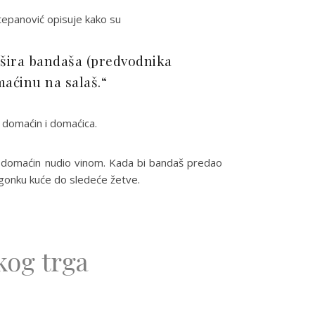
Stepanović opisuje kako su
šešira bandaša (predvodnika
maćinu na salaš.“
li domaćin i domaćica.
e domaćin nudio vinom. Kada bi bandaš predao
 gonku kuće do sledeće žetve.
kog trga