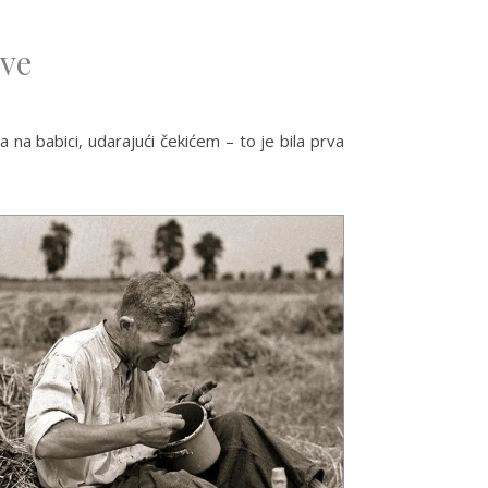
sve
a na babici, udarajući čekićem – to je bila prva