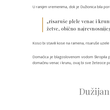
U ranijim vremenima, dok je Dužionica bila poro
„risaruše plele venac i kru
žetve, obično najrevnosnije
Kosci bi stavili kose na ramena, risaruše uzele 
Domaćica je blagoslovenom vodom škropila pš
domaćinu venac i krunu, ovaj bi sve žeteoce p
Dužijan