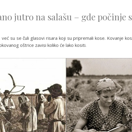
no jutro na salašu – gde počinje 
a već su se čuli glasovi risara koji su pripremali kose. Kovanje kos
kovanog oštrice zavisi koliko će lako kositi.