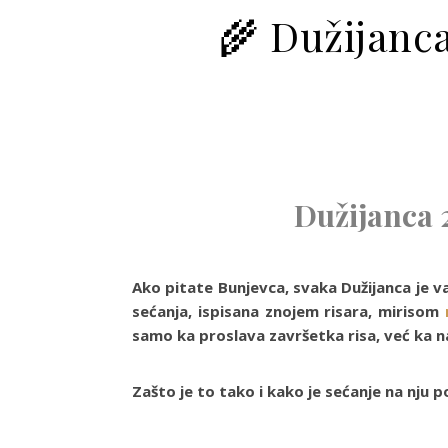
🌾 Dužijanc
Dužijanca 
Ako pitate Bunjevca, svaka Dužijanca je važn
sećanja, ispisana znojem risara, mirisom
samo ka proslava završetka risa, već ka n
Zašto je to tako i kako je sećanje na nju