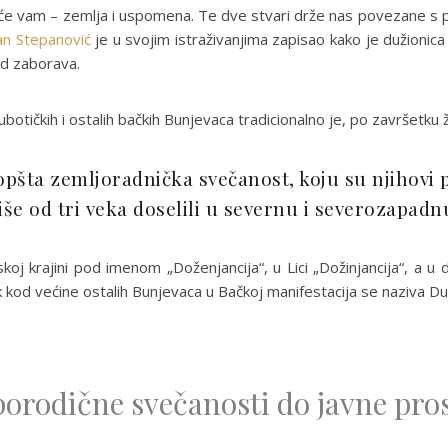
 će vam – zemlja i uspomena. Te dve stvari drže nas povezane s prec
an Stepanović
je u svojim istraživanjima zapisao kako je dužionica
od zaborava.
otičkih i ostalih bačkih Bunjevaca tradicionalno je, po završetku ž
opšta zemljoradnička svečanost, koju su njihovi 
iše od tri veka doselili u severnu i severozapadn
jskoj krajini pod imenom „Doženjancija“, u Lici „Dožinjancija“, a 
 kod većine ostalih Bunjevaca u Bačkoj manifestacija se naziva Du
orodične svečanosti do javne pro