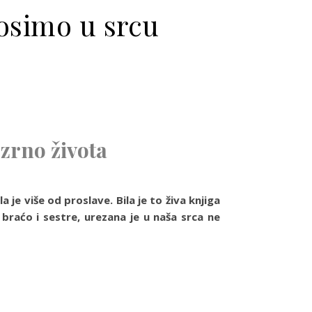
osimo u srcu
 zrno života
a je više od proslave. Bila je to živa knjiga
 braćo i sestre, urezana je u naša srca ne