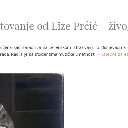
vanje od Lize Prćić – živ
jučena kao saradnica na terenskom istraživanju o Bunjevacima u 
grada. Radila je sa studentima muzičke umetnosti –
Katedre za et