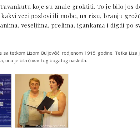
avankutu koje su znale groktiti. To je bilo jos 
i kakvi veci poslovi ili mobe, na risu, branju grož
anima, veselјima, prelima, igankama i digdi po sv
e sa tetkom Lizom Buljovčić, rodjenom 1915. godine. Tetka Liza je
na, ona je bila čuvar tog bogatog nasleđa.