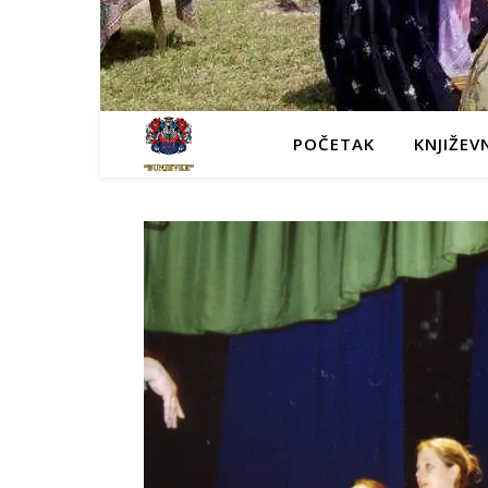
POČETAK
KNJIŽEV