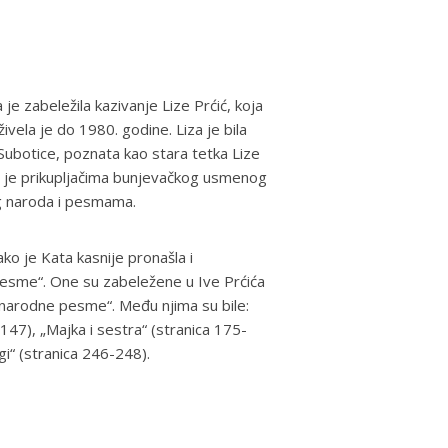
e zabeležila kazivanje Lize Prćić, koja
živela je do 1980. godine. Liza je bila
 Subotice, poznata kao stara tetka Lize
 je prikupljačima bunjevačkog usmenog
vog naroda i pesmama.
kako je Kata kasnije pronašla i
esme“. One su zabeležene u Ive Prćića
narodne pesme“. Među njima su bile:
-147), „Majka i sestra“ (stranica 175-
gi“ (stranica 246-248).