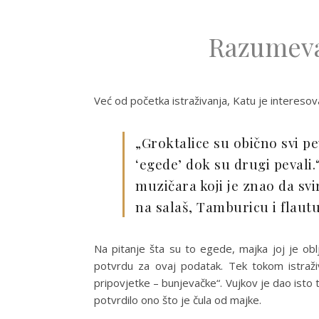
Razumeva
Već od početka istraživanja, Katu je interesova
„Groktalice su obično svi pev
‘egede’ dok su drugi pevali.“
muzičara koji je znao da sv
na salaš, Tamburicu i flautu
Na pitanje šta su to egede, majka joj je oblj
potvrdu za ovaj podatak. Tek tokom istraživ
pripovjetke – bunjevačke“. Vujkov je dao isto
potvrdilo ono što je čula od majke.