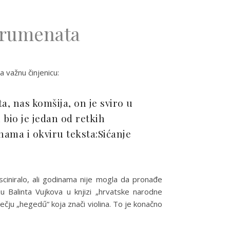
trumenata
a važnu činjenicu:
ta, nas komšija, on je sviro u
i bio je jedan od retkih
nama i okviru teksta:Sićanje
asciniralo, ali godinama nije mogla da pronađe
u Balinta Vujkova u knjizi „hrvatske narodne
čju „hegedű“ koja znači violina. To je konačno