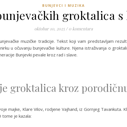
BUNJEVCI I MUZIKA
unjevačkih groktalica s
oktobar 10, 2025
/
0 komentara
unjevačke muzičke tradicije. Tekst koji vam predstavljam rezult
nirku u očuvanju bunjevačke kulture. Njena istraživanja o grokt
acije Bunjevki pevale kroz rad i slave.
e groktalica kroz porodičnu
svoje majke, Klare Vilov, rodjene Vajhand, iz Gornjeg Tavankuta. 
 tome je kazala: