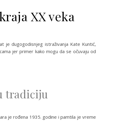
 kraja XX veka
at je dugogodisnjeg istraživanja Kate Kuntić,
alicama jer primer kako mogu da se očuvaju od
 tradiciju
Klara je rođena 1935. godine i pamtila je vreme