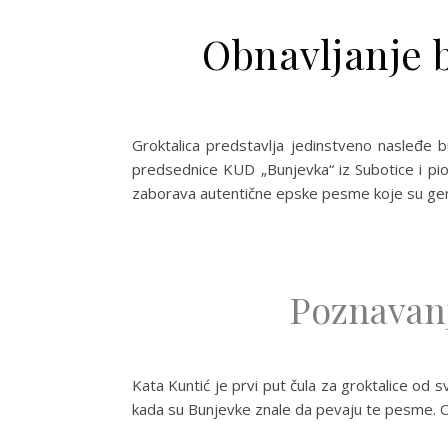
Obnavljanje b
Groktalica predstavlja jedinstveno nasleđe b
predsednice KUD „Bunjevka“ iz Subotice i pio
zaborava autentične epske pesme koje su gener
Poznavanj
Kata Kuntić je prvi put čula za groktalice od 
kada su Bunjevke znale da pevaju te pesme. O