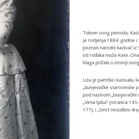
Tokom ovog perioda, Kata j
je rodjenja 1884. godine i 
poznati narodni kazivač iz
od rođaka muža Kate. Ona
blaga pričala o istoriji o
Liza je pamtila i kazivala, 
„bunjevačke starovinske p
pod nazivom „bunjevačke 
„Virna ljuba“ (stranica 145
177), i „Smrt nesuđeni dra