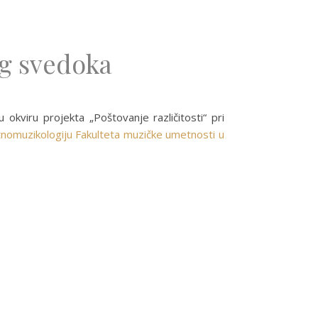
og svedoka
okviru projekta „Poštovanje različitosti“ pri
nomuzikologiju Fakulteta muzičke umetnosti u