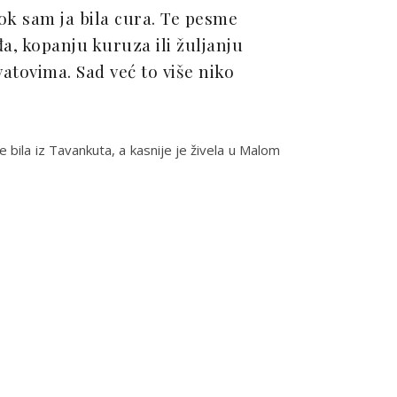
dok sam ja bila cura. Te pesme
đa, kopanju kuruza ili žuljanju
atovima. Sad već to više niko
 bila iz Tavankuta, a kasnije je živela u Malom