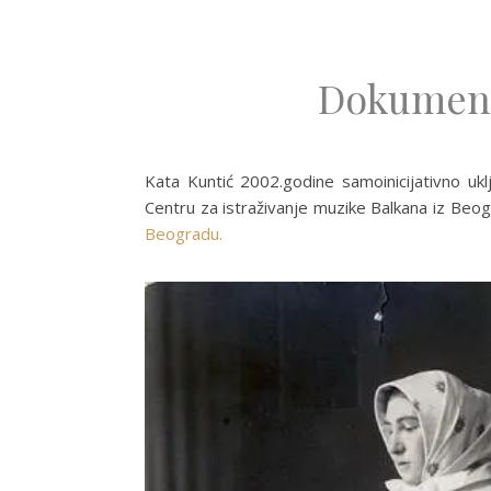
Dokumento
Kata Kuntić 2002.godine samoinicijativno ukl
Centru za istraživanje muzike Balkana iz Beo
Beogradu.