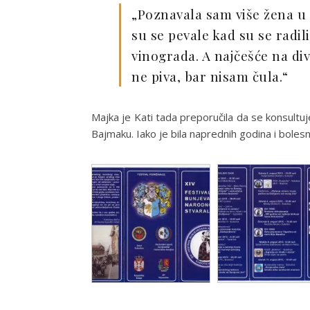
„Poznavala sam više žena u T
su se pevale kad su se radil
vinograda. A najčešće na div
ne piva, bar nisam čula.“
Majka je Kati tada preporučila da se konsultuj
Bajmaku. Iako je bila naprednih godina i boles