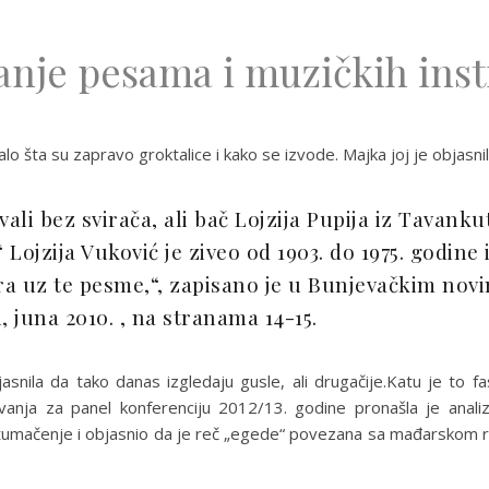
nje pesama i muzičkih ins
lo šta su zapravo groktalice i kako se izvode. Majka joj je objasnil
ali bez svirača, ali bač Lojzija Pupija iz Tavanku
 Lojzija Vuković je ziveo od 1903. do 1975. godine 
ira uz te pesme,“, zapisano je u Bunjevačkim novi
, juna 2010. , na stranama 14-15.
asnila da tako danas izgledaju gusle, ali drugačije.Katu je to f
anja za panel konferenciju 2012/13. godine pronašla je analiz
 tumačenje i objasnio da je reč „egede“ povezana sa mađarskom re