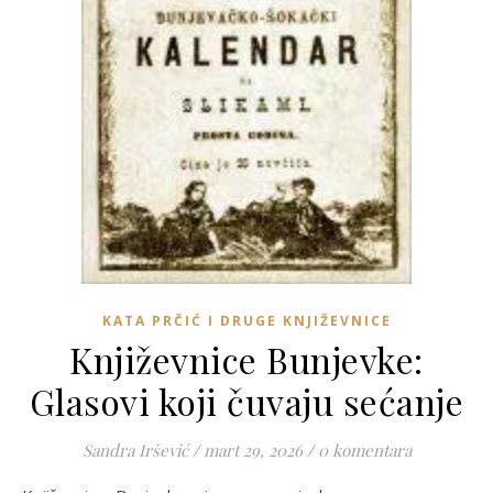
KATA PRČIĆ I DRUGE KNJIŽEVNICE
Književnice Bunjevke:
Glasovi koji čuvaju sećanje
Sandra Iršević
/
mart 29, 2026
/
0 komentara