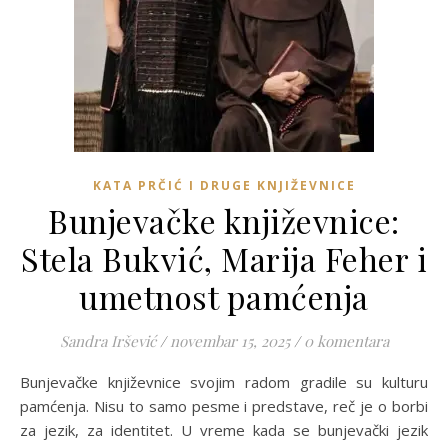
KATA PRČIĆ I DRUGE KNJIŽEVNICE
Bunjevačke književnice:
Stela Bukvić, Marija Feher i
umetnost pamćenja
Sandra Iršević
/
novembar 15, 2025
/
0 komentara
Bunjevačke književnice svojim radom gradile su kulturu
pamćenja. Nisu to samo pesme i predstave, reč je o borbi
za jezik, za identitet. U vreme kada se bunjevački jezik