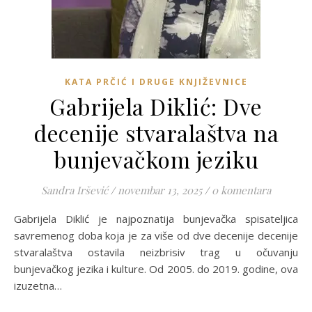
KATA PRČIĆ I DRUGE KNJIŽEVNICE
Gabrijela Diklić: Dve
decenije stvaralaštva na
bunjevačkom jeziku
Sandra Iršević
/
novembar 13, 2025
/
0 komentara
Gabrijela Diklić je najpoznatija bunjevačka spisateljica
savremenog doba koja je za više od dve decenije decenije
stvaralaštva ostavila neizbrisiv trag u očuvanju
bunjevačkog jezika i kulture. Od 2005. do 2019. godine, ova
izuzetna…