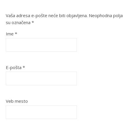
Vaša adresa e-pošte neće biti objavljena.
Neophodna polja
su označena
*
Ime
*
E-pošta
*
Veb mesto