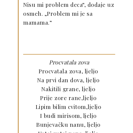
Nisu mi problem deca“, dodaje uz
osmeh. „Problem mi je sa
mamama.“
Procvatala zova
Procvatala zova, ljeljo
Na prvi dan dova, ljeljo
Nakitili grane, ljeljo
Prije zore rane,ljeljo
Lipim bilim cvitom,ljeljo
I budi mirisom, ljeljo
Bunjevačku nanu, ljeljo