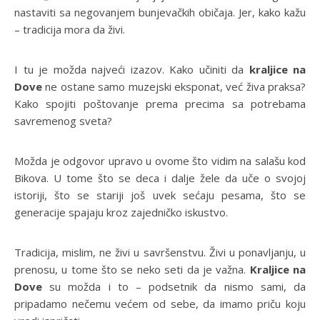
nastaviti sa negovanjem bunjevačkih običaja. Jer, kako kažu
– tradicija mora da živi.
I tu je možda najveći izazov. Kako učiniti da
kraljice na
Dove
ne ostane samo muzejski eksponat, već živa praksa?
Kako spojiti poštovanje prema precima sa potrebama
savremenog sveta?
Možda je odgovor upravo u ovome što vidim na salašu kod
Bikova. U tome što se deca i dalje žele da uče o svojoj
istoriji, što se stariji još uvek sećaju pesama, što se
generacije spajaju kroz zajedničko iskustvo.
Tradicija, mislim, ne živi u savršenstvu. Živi u ponavljanju, u
prenosu, u tome što se neko seti da je važna.
Kraljice na
Dove
su možda i to – podsetnik da nismo sami, da
pripadamo nečemu većem od sebe, da imamo priču koju