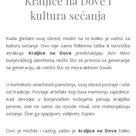
Kraljice na Dove i
kultura sećanja
Kada gledam ovaj obred, mislim na to koliko je važno za
kulturu sećanja. Ovo nije samo folklorna tačka ili turistička
atrakcija.
Kraljice na Dove
predstavljaju żivo tkivo
bunjevačkog identiteta, nešto što se prenosi sa generacije
na generaciju, ali i nešto što se mora aktivno čuvati.
U kontekstu umetnosti pamćenja, ovaj obred postaje i više
od tradicije. Postaje artefakt koji čuva memoriju zajednice.
Kad devojke u bunjevačkim nošnjama pevaju kraljičke
pesme, one ne samo da izvode ritual, one materijalizuju
sećanje. Čine ga opipljivim, vidljivim, čujnim.
Ovo je možda i razlog zašto je
kraljice na Dove
toliko