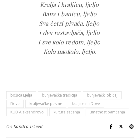
Kralja i kraljicu, ljeljo
Bana i banicu, ljeljo
Sva četri pivača, ljeljo
i dva rastavljača, ljeljo
I sve kolo redom, ljeljo
Kolo naokolo, ljeljo.
božica Ljelja
bunjevačka tradicija
bunjevački običaj
Dove
kraljevačke pesme
kraljice na Dove
KUD Aleksandrovo
kultura sećanja
umetnost pamćenja
Od
Sandra Iršević