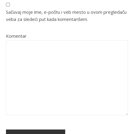
Sačuvaj moje ime, e-poštu i veb mesto u ovom pregledaču
veba za sledeći put kada komentarišem.
Komentar