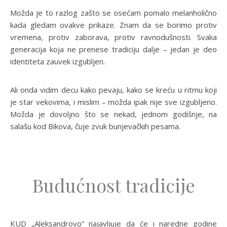
Možda je to razlog zašto se osećam pomalo melanholično
kada gledam ovakve prikaze. Znam da se borimo protiv
vremena, protiv zaborava, protiv ravnodušnosti. Svaka
generacija koja ne prenese tradiciju dalje – jedan je deo
identiteta zauvek izgubljen.
Ali onda vidim decu kako pevaju, kako se kreću u ritmu koji
je star vekovima, i mislim – možda ipak nije sve izgubljeno.
Možda je dovoljno što se nekad, jednom godišnje, na
salašu kod Bikova, čuje zvuk bunjevačkih pesama.
Budućnost tradicije
KUD „Aleksandrovo“ najavljuje da će i naredne godine