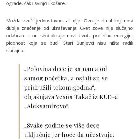
ograde, čak i svinjci i košare.
Možda zvuči jednostavno, ali nije. Ovo je ritual koji nosi
dublje značenje od ukrašavanja. Cvet zove nije slučajno
odabran – on simbolizuje novi život, prolećnu energiju,
plodnost koja se budi. Stari Bunjevci nisu ništa radili
slučajno.
„Polovina dece je sa nama od
samog početka, a ostali su se
pridružili tokom godina“,
objašnjava Vesna Takač iz KUD-a
„Aleksandrovo“.
„Svake godine se više dece
uključuje jer hoće da učestvuje.