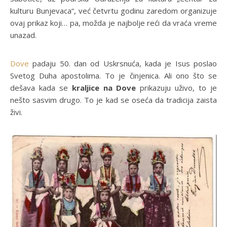
kulturu Bunjevaca“, već četvrtu godinu zaredom organizuje
ovaj prikaz koji… pa, možda je najbolje reći da vraća vreme
unazad.
Dove
padaju 50. dan od Uskrsnuća, kada je Isus poslao
Svetog Duha apostolima. To je činjenica. Ali ono što se
dešava kada se
kraljice na Dove
prikazuju uživo, to je
nešto sasvim drugo. To je kad se oseća da tradicija zaista
živi.