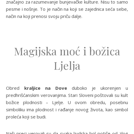
značajno za razumevanje bunjevačke kulture. Nisu to samo
pesme i nošnje. To je način na koji se zajednica seća sebe,
način na koji prenosi svoju priču dalje.
Magijska moć i božica
Ljelja
Obred
kraljice na Dove
duboko je ukorenjen u
predhrišćanskim verovanjima. Stari Sloveni poštovali su kult
božice plodnosti – Ljelje. U ovom obredu, posebnu
simboliku ima plodnost i rađanje novog života, kao simbol
proleća koji se budi.
Naši preci verovali su da svaka ljudska bol potiče od zlog