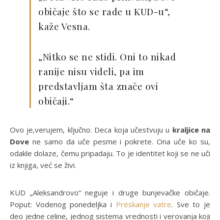
običaje što se rade u KUD-u“,
kaže Vesna.
„Nitko se ne stidi. Oni to nikad
ranije nisu videli, pa im
predstavljam šta znače ovi
običaji.“
Ovo je,verujem, ključno. Deca koja učestvuju u
kraljice na
Dove
ne samo da uče pesme i pokrete. Ona uče ko su,
odakle dolaze, čemu pripadaju. To je identitet koji se ne uči
iz knjiga, već se živi.
KUD „Aleksandrovo“ neguje i druge bunjevačke običaje.
Poput: Vodenog ponedeljka i
Preskanje vatre
. Sve to je
deo jedne celine, jednog sistema vrednosti i verovanja koji