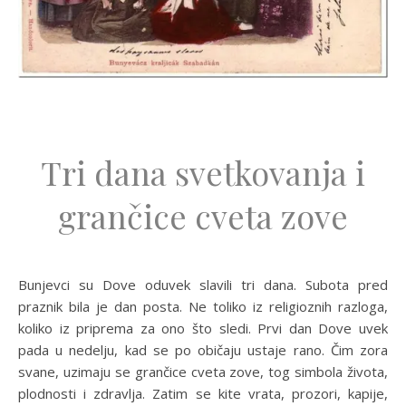
Tri dana svetkovanja i
grančice cveta zove
Bunjevci su Dove oduvek slavili tri dana. Subota pred
praznik bila je dan posta. Ne toliko iz religioznih razloga,
koliko iz priprema za ono što sledi. Prvi dan Dove uvek
pada u nedelju, kad se po običaju ustaje rano. Čim zora
svane, uzimaju se grančice cveta zove, tog simbola života,
plodnosti i zdravlja. Zatim se kite vrata, prozori, kapije,