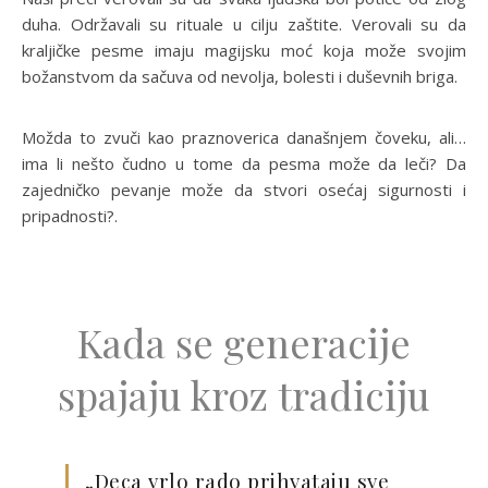
duha. Održavali su rituale u cilju zaštite. Verovali su da
kraljičke pesme imaju magijsku moć koja može svojim
božanstvom da sačuva od nevolja, bolesti i duševnih briga.
Možda to zvuči kao praznoverica današnjem čoveku, ali…
ima li nešto čudno u tome da pesma može da leči? Da
zajedničko pevanje može da stvori osećaj sigurnosti i
pripadnosti?.
Kada se generacije
spajaju kroz tradiciju
„Deca vrlo rado prihvataju sve