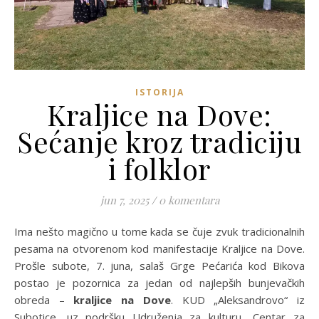
ISTORIJA
Kraljice na Dove:
Sećanje kroz tradiciju
i folklor
jun 7, 2025
/
0 komentara
Ima nešto magično u tome kada se čuje zvuk tradicionalnih
pesama na otvorenom kod manifestacije Kraljice na Dove.
Prošle subote, 7. juna, salaš Grge Pećarića kod Bikova
postao je pozornica za jedan od najlepših bunjevačkih
obreda –
kraljice na Dove
. KUD „Aleksandrovo“ iz
Subotice, uz podršku Udruženja za kulturu „Centar za