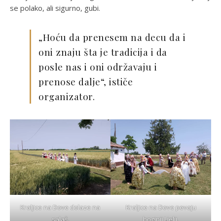
se polako, ali sigurno, gubi.
„Hoću da prenesem na decu da i
oni znaju šta je tradicija i da
posle nas i oni održavaju i
prenose dalje“, ističe
organizator.
Kraljice na Dove dolaze na
Kraljice na Dove pevaju
salaš.
boginji Ljelji.