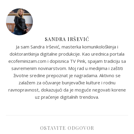
SANDRA IRŠEVIĆ
Ja sam Sandra Iršević, masterka komunikološkinja i
doktorantkinja digitalne produkcije. Kao urednica portala
ecofeminizam.com i dopisnica TV Pink, spajam tradiciju sa
savremenim novinarstvom. Moj rad u medijima i zaštiti
životne sredine prepoznat je nagradama. Aktivno se
zalažem za očuvanje bunjevačke kulture i rodnu
ravnopravnost, dokazujući da je moguće negovati korene
uz praćenje digitalnih trendova.
OSTAVITE ODGOVOR