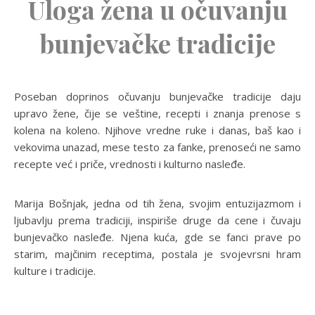
Uloga žena u očuvanju
bunjevačke tradicije
Poseban doprinos očuvanju bunjevačke tradicije daju
upravo žene, čije se veštine, recepti i znanja prenose s
kolena na koleno. Njihove vredne ruke i danas, baš kao i
vekovima unazad, mese testo za fanke, prenoseći ne samo
recepte već i priče, vrednosti i kulturno nasleđe.
Marija Bošnjak, jedna od tih žena, svojim entuzijazmom i
ljubavlju prema tradiciji, inspiriše druge da cene i čuvaju
bunjevačko nasleđe. Njena kuća, gde se fanci prave po
starim, majčinim receptima, postala je svojevrsni hram
kulture i tradicije.