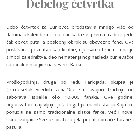
Debelog četvrtka
Debo četvrtak za Bunjevce predstavlja mnogo više od
datuma u kalendaru. To je dan kada se, prema tradiciji, jede
čak devet puta, a poslednji obrok su obavezno fanci. Ova
poslastica, poznata i kao krofne, nije samo hrana – ona je
simbol zajedništva, deo nematerijalnog nasleđa bunjevačke
nacionalne manjine na severu Bačke.
Prošlogodišnja, druga po redu Fankijada, okupila je
četrdesetak vrednih žena.One su čuvajući tradiciju od
zaborava, ispekle oko 10.000 fanaka. Ove godine,
organizatori najavljuju još bogatiju manifestaciju.Koja će
ponuditi ne samo tradicionalne slatke fanke, već i nove,
slane varijante.Sve uz prateća jela poput domaće tarane i
pasulja.