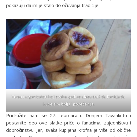
pokazuju da im je stalo do očuvanja tradicije.
Tu su i organizatori koji svake godine ulažu trud da Fankijada
bude sve bolja i posećenija.
Pridružite nam se 27. februara u Donjem Tavankutu i
postanite deo ove slatke priče o fanacima, zajedništvu i
dobročinstvu. Jer, svaka kupljena krofna je više od obične