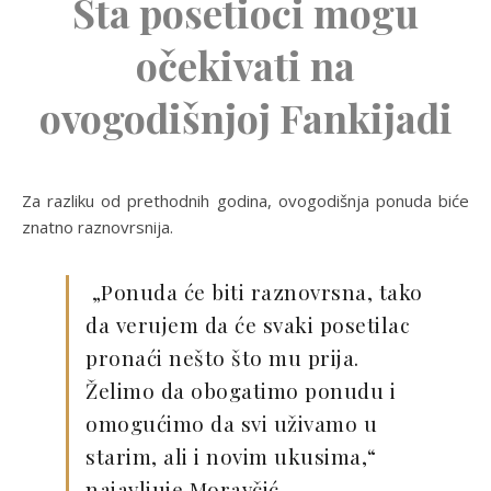
Šta posetioci mogu
očekivati na
ovogodišnjoj Fankijadi
Za razliku od prethodnih godina, ovogodišnja ponuda biće
znatno raznovrsnija.
„Ponuda će biti raznovrsna, tako
da verujem da će svaki posetilac
pronaći nešto što mu prija.
Želimo da obogatimo ponudu i
omogućimo da svi uživamo u
starim, ali i novim ukusima,“
najavljuje Moravčić.