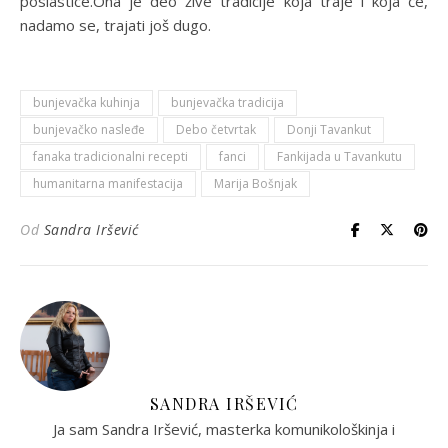
poslastice.Ona je deo žive tradicije koja traje i koja će,
nadamo se, trajati još dugo.
bunjevačka kuhinja
bunjevačka tradicija
bunjevačko nasleđe
Debo četvrtak
Donji Tavankut
fanaka tradicionalni recepti
fanci
Fankijada u Tavankutu
humanitarna manifestacija
Marija Bošnjak
Od
Sandra Iršević
SANDRA IRŠEVIĆ
Ja sam Sandra Iršević, masterka komunikološkinja i