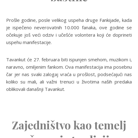
Prošle godine, posle velikog uspeha druge Fankijade, kada
je ispečeno neverovatnih 10.000 fanaka, ove godine se
očekuje još veći odziv i učešće volontera koji će doprineti
uspehu manifestacije.
Tavankut će 27. februara biti ispunjen smehom, muzikom i,
naravno, omiljenim fankom. Ova manifestacija ima posebnu
čar jer nas svaki zalogaj vraća u prošlost, podsećajući nas
koliko su mali, ali važni trenuci u životima naših predaka
oblikovali današnji Tavankut.
Zajedništvo kao temelj