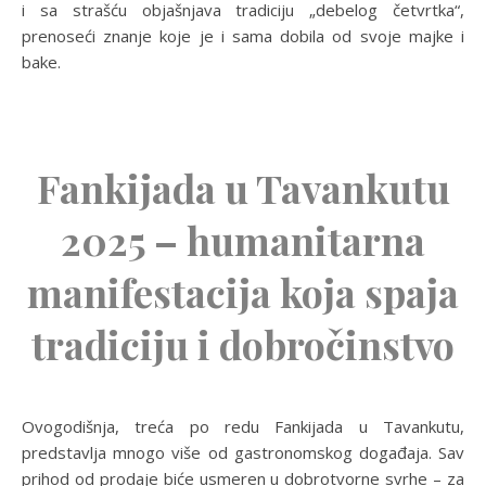
i sa strašću objašnjava tradiciju „debelog četvrtka“,
prenoseći znanje koje je i sama dobila od svoje majke i
bake.
Fankijada u Tavankutu
2025 – humanitarna
manifestacija koja spaja
tradiciju i dobročinstvo
Ovogodišnja, treća po redu Fankijada u Tavankutu,
predstavlja mnogo više od gastronomskog događaja. Sav
prihod od prodaje biće usmeren u dobrotvorne svrhe – za