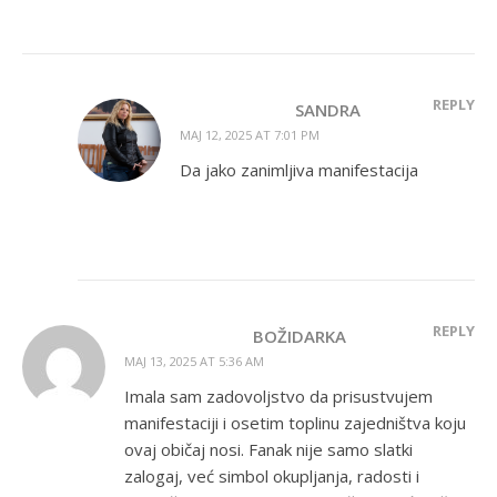
REPLY
SANDRA
MAJ 12, 2025 AT 7:01 PM
Da jako zanimljiva manifestacija
REPLY
BOŽIDARKA
MAJ 13, 2025 AT 5:36 AM
Imala sam zadovoljstvo da prisustvujem
manifestaciji i osetim toplinu zajedništva koju
ovaj običaj nosi. Fanak nije samo slatki
zalogaj, već simbol okupljanja, radosti i