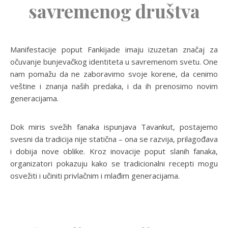
savremenog društva
Manifestacije poput Fankijade imaju izuzetan značaj za
očuvanje bunjevačkog identiteta u savremenom svetu. One
nam pomažu da ne zaboravimo svoje korene, da cenimo
veštine i znanja naših predaka, i da ih prenosimo novim
generacijama.
Dok miris svežih fanaka ispunjava Tavankut, postajemo
svesni da tradicija nije statična – ona se razvija, prilagođava
i dobija nove oblike. Kroz inovacije poput slanih fanaka,
organizatori pokazuju kako se tradicionalni recepti mogu
osvežiti i učiniti privlačnim i mlađim generacijama.