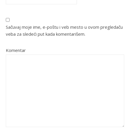
Sačuvaj moje ime, e-poštu i veb mesto u ovom pregledaču
veba za sledeći put kada komentarišem.
Komentar