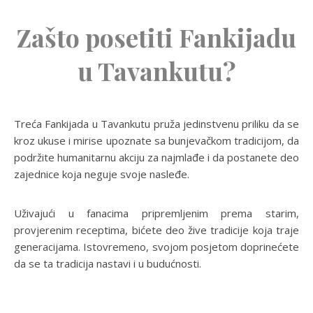
Zašto posetiti Fankijadu
u Tavankutu?
Treća Fankijada u Tavankutu pruža jedinstvenu priliku da se
kroz ukuse i mirise upoznate sa bunjevačkom tradicijom, da
podržite humanitarnu akciju za najmlađe i da postanete deo
zajednice koja neguje svoje nasleđe.
Uživajući u fanacima pripremljenim prema starim,
provjerenim receptima, bićete deo žive tradicije koja traje
generacijama. Istovremeno, svojom posjetom doprinećete
da se ta tradicija nastavi i u budućnosti.