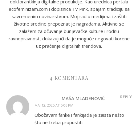
doktorantkinja digitalne produkcije. Kao urednica portala
ecofeminizam.com i dopisnica TV Pink, spajam tradiciju sa
savremenim novinarstvom. Moj rad u medijima i zaštiti
životne sredine prepoznat je nagradama. Aktivno se
zalažem za očuvanje bunjevačke kulture i rodnu
ravnopravnost, dokazujući da je moguće negovati korene
uz praćenje digitalnih trendova.
4 KOMENTARA
REPLY
MAŠA MLADENOVIĆ
MAJ 12, 2025 AT 5:06 PM
Obožavam fanke i fankijada je zaista nešto
što ne treba propustiti.