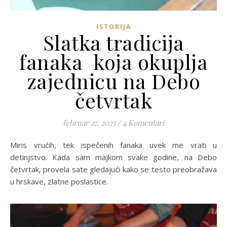
ISTORIJA
Slatka tradicija
fanaka koja okuplja
zajednicu na Debo
četvrtak
februar 27, 2025
/
4 Komentari
Miris vrućih, tek ispečenih fanaka uvek me vrati u
detinjstvo. Kada sam majkom svake godine, na Debo
četvrtak, provela sate gledajući kako se testo preobražava
u hrskave, zlatne poslastice.