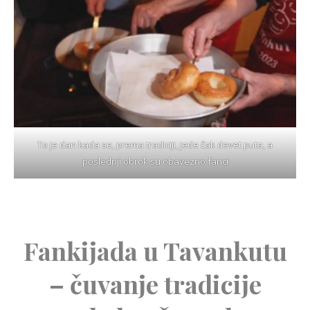
To je dan kada se, prema tradiciji, jede čak devet puta, a
poslednji obrok su obavezno fanci
Fankijada u Tavankutu
– čuvanje tradicije