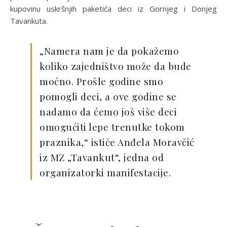
kupovinu uskršnjih paketića deci iz Gornjeg i Donjeg
Tavankuta.
„Namera nam je da pokažemo
koliko zajedništvo može da bude
moćno. Prošle godine smo
pomogli deci, a ove godine se
nadamo da ćemo još više deci
omogućiti lepe trenutke tokom
praznika,“ ističe Anđela Moravčić
iz MZ „Tavankut“, jedna od
organizatorki manifestacije.