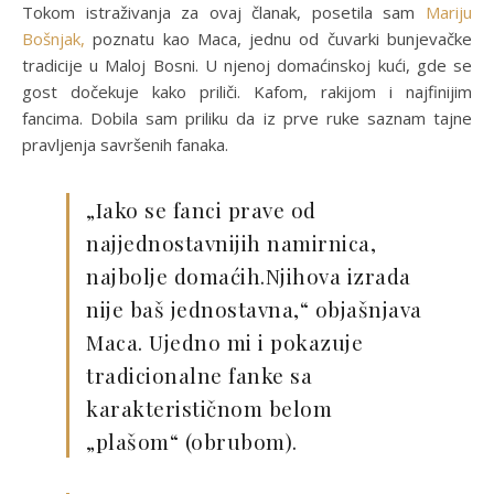
Tokom istraživanja za ovaj članak, posetila sam
Mariju
Bošnjak,
poznatu kao Maca, jednu od čuvarki bunjevačke
tradicije u Maloj Bosni. U njenoj domaćinskoj kući, gde se
gost dočekuje kako priliči. Kafom, rakijom i najfinijim
fancima. Dobila sam priliku da iz prve ruke saznam tajne
pravljenja savršenih fanaka.
„Iako se fanci prave od
najjednostavnijih namirnica,
najbolje domaćih.Njihova izrada
nije baš jednostavna,“ objašnjava
Maca. Ujedno mi i pokazuje
tradicionalne fanke sa
karakterističnom belom
„plašom“ (obrubom).