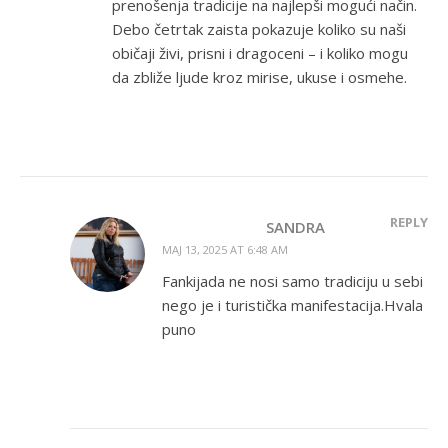
prenošenja tradicije na najlepši mogući način.
Debo četrtak zaista pokazuje koliko su naši
običaji živi, prisni i dragoceni – i koliko mogu
da zbliže ljude kroz mirise, ukuse i osmehe.
REPLY
SANDRA
MAJ 13, 2025 AT 6:48 AM
Fankijada ne nosi samo tradiciju u sebi
nego je i turistička manifestacija.Hvala
puno