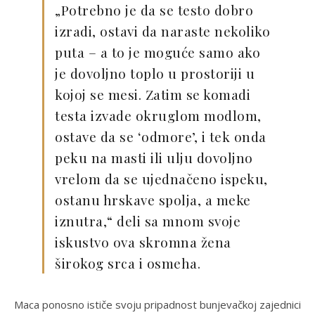
„Potrebno je da se testo dobro
izradi, ostavi da naraste nekoliko
puta – a to je moguće samo ako
je dovoljno toplo u prostoriji u
kojoj se mesi. Zatim se komadi
testa izvade okruglom modlom,
ostave da se ‘odmore’, i tek onda
peku na masti ili ulju dovoljno
vrelom da se ujednačeno ispeku,
ostanu hrskave spolja, a meke
iznutra,“ deli sa mnom svoje
iskustvo ova skromna žena
širokog srca i osmeha.
Maca ponosno ističe svoju pripadnost bunjevačkoj zajednici