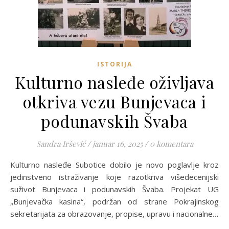
ISTORIJA
Kulturno nasleđe oživljava
otkriva vezu Bunjevaca i
podunavskih Švaba
Sandra Iršević
/
januar 16, 2025
/
0 komentara
Kulturno nasleđe Subotice dobilo je novo poglavlje kroz
jedinstveno istraživanje koje razotkriva višedecenijski
suživot Bunjevaca i podunavskih Švaba. Projekat UG
„Bunjevačka kasina“, podržan od strane Pokrajinskog
sekretarijata za obrazovanje, propise, upravu i nacionalne…