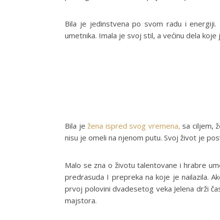
Bila je jedinstvena po svom radu i energiji. 
umetnika. Imala je svoj stil, a većinu dela koje j
Bila je
žena ispred svog vremena,
sa ciljem, 
nisu je omeli na njenom putu. Svoj život je pos
Malo se zna o životu talentovane i hrabre ume
predrasuda I prepreka na koje je nailazila. 
prvoj polovini dvadesetog veka Jelena drži časo
majstora.