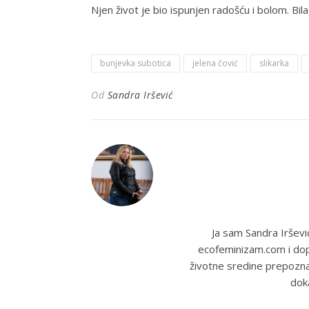
Njen život je bio ispunjen radošću i bolom. Bil
bunjevka subotica
jelena čović
slikarka
Od
Sandra Iršević
Ja sam Sandra Irševi
ecofeminizam.com i dopi
životne sredine prepozna
dok