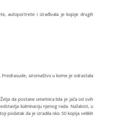
te, autoportrete i izrađivala je kopije drugih
ka. Predrasude, siromaštvo u kome je odrastala
Želja da postane umetnica bila je jača od svih
dstavlja kulminaciju njenog rada. Nažalost, u
oji podatak da je izradila oko 50 kopija velikih