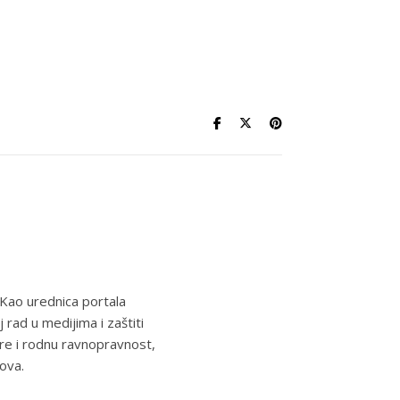
 Kao urednica portala
rad u medijima i zaštiti
re i rodnu ravnopravnost,
ova.