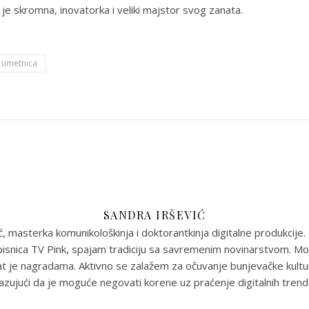
a je skromna, inovatorka i veliki majstor svog zanata.
umetnica
SANDRA IRŠEVIĆ
ć, masterka komunikološkinja i doktorantkinja digitalne produkcije.
snica TV Pink, spajam tradiciju sa savremenim novinarstvom. Moj 
t je nagradama. Aktivno se zalažem za očuvanje bunjevačke kultu
azujući da je moguće negovati korene uz praćenje digitalnih trend