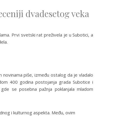
eceniji dvadesetog veka
ma. Prvi svetski rat preživela je u Subotici, a
ela.
kim novinama piše, između ostalog da je vladalo
vodom 400 godina postojanja grada Subotice i
a, gde se posebna pažnja poklanjala mladom
odnog i kulturnog aspekta. Među, ovim