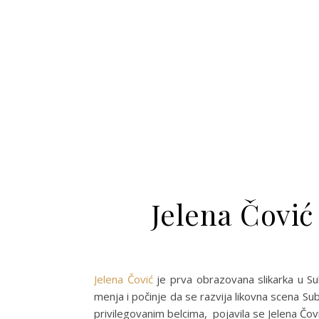
Jelena Čović
Jelena Čović
je prva obrazovana slikarka u Su
menja i počinje da se razvija likovna scena S
privilegovanim belcima, pojavila se Jelena Čovi