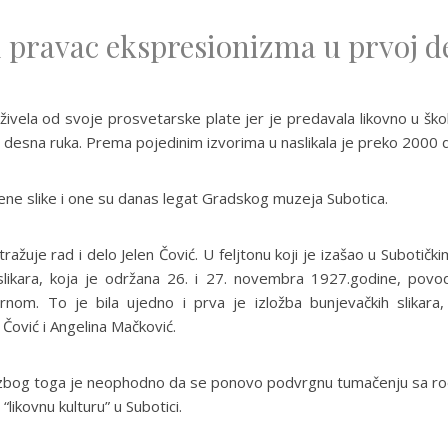
 pravac ekspresionizma u prvoj d
vela od svoje prosvetarske plate jer je predavala likovno u škola
desna ruka. Prema pojedinim izvorima u naslikala je preko 2000 d
jene slike i one su danas legat Gradskog muzeja Subotica.
ažuje rad i delo Jelen Čović. U feljtonu koji je izašao u Subotič
 slikara, koja je održana 26. i 27. novembra 1927.godine, po
rnom. To je bila ujedno i prva je izložba bunjevačkih slikar
a Čović i Angelina Mačković.
e i zbog toga je neophodno da se ponovo podvrgnu tumačenju sa r
likovnu kulturu” u Subotici.