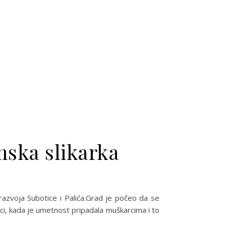
mska slikarka
razvoja Subotice i Palića.Grad je počeo da se
ci, kada je umetnost pripadala muškarcima i to