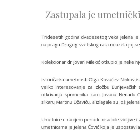
Zastupala je umetnički
Tridesetih godina dvadesetog veka Jelena je ži
na pragu Drugog svetskog rata oduzela joj se 
Kolekcionar dr Jovan Milekić otkupio je neke n
Istoričarka umetnosti Olga Kovačev Ninkov istr
veliko interesovanje za izložbu Bunjevačkih
otkrivanja spomenika caru Jovanu Nenadu-C
slikaru Martinu Džaviću, a izlagale su još Jelen
Umetnice u ranijem periodu nisu bile vidljiv
umetnicama je Jelena Čović koja je uspostavila “