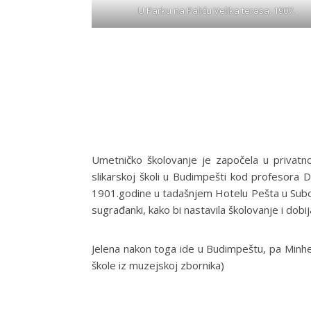
U Parku na Paliću Velika terasa. 1907.
Umetničko školovanje je započela u privatno
slikarskoj školi u Budimpešti kod profesora 
1901.godine u tadašnjem Hotelu Pešta u Suboti
sugrađanki, kako bi nastavila školovanje i dobij
Jelena nakon toga ide u Budimpeštu, pa Minhe
škole iz muzejskoj zbornika)