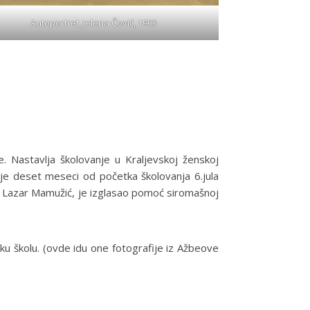
Autoportret, Jelena Čović, 1903
. Nastavlja školovanje u Kraljevskoj ženskoj
 je deset meseci od početka školovanja 6.jula
ik Lazar Mamužić, je izglasao pomoć siromašnoj
u školu. (ovde idu one fotografije iz Ažbeove