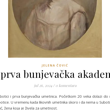
JELENA ČOVIĆ
 prva bunjevačka akade
jul 26, 2024
/
0 komentara
botici i prva bunjevačka umetnica. Početkom 20 veka dolazi do 
ubotice. U vremenu kada likovnih umetnika skoro i da nema u Suboti
ć, žena koja je živela za umetnost.