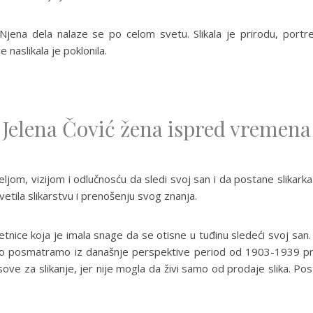
Njena dela nalaze se po celom svetu. Slikala je prirodu, portre
e naslikala je poklonila.
Jelena Čović žena ispred vremena
željom, vizijom i odlučnosću da sledi svoj san i da postane slikar
vetila slikarstvu i prenošenju svog znanja.
tnice koja je imala snage da se otisne u tuđinu sledeći svoj san. 
Ako posmatramo iz današnje perspektive period od 1903-1939 pre
ve za slikanje, jer nije mogla da živi samo od prodaje slika. Post