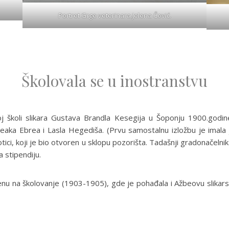
Portret Grge veterinara.Jelena Čović.
Školovala se u inostranstvu
j školi slikara Gustava Brandla Kesegija u Šoponju 1900.godine
Deaka Ebrea i Lasla Hegediša. (Prvu samostalnu izložbu je imala
ci, koji je bio otvoren u sklopu pozorišta. Tadašnji gradonačeln
a stipendiju.
nu na školovanje (1903-1905), gde je pohađala i Ažbeovu slikarsk