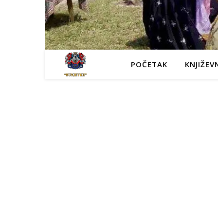
POČETAK
KNJIŽEV