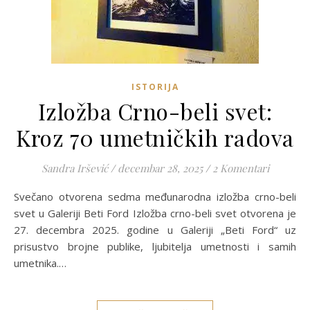
ISTORIJA
Izložba Crno-beli svet:
Kroz 70 umetničkih radova
Sandra Iršević
/
decembar 28, 2025
/
2 Komentari
Svečano otvorena sedma međunarodna izložba crno-beli
svet u Galeriji Beti Ford Izložba crno-beli svet otvorena je
27. decembra 2025. godine u Galeriji „Beti Ford“ uz
prisustvo brojne publike, ljubitelja umetnosti i samih
umetnika.…