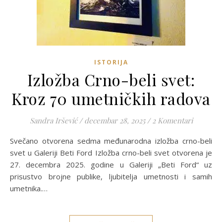
ISTORIJA
Izložba Crno-beli svet:
Kroz 70 umetničkih radova
Sandra Iršević
/
decembar 28, 2025
/
2 Komentari
Svečano otvorena sedma međunarodna izložba crno-beli
svet u Galeriji Beti Ford Izložba crno-beli svet otvorena je
27. decembra 2025. godine u Galeriji „Beti Ford“ uz
prisustvo brojne publike, ljubitelja umetnosti i samih
umetnika.…