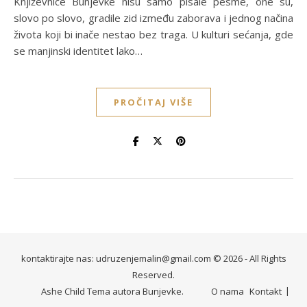
Književnice Bunjevke nisu samo pisale pesme, one su,
slovo po slovo, gradile zid između zaborava i jednog načina
života koji bi inače nestao bez traga. U kulturi sećanja, gde
se manjinski identitet lako…
PROČITAJ VIŠE
kontaktirajte nas: udruzenjemalin@gmail.com © 2026 - All Rights
Reserved.
Ashe Child Tema autora
Bunjevke
.
O nama
Kontakt