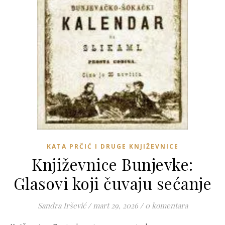
KATA PRČIĆ I DRUGE KNJIŽEVNICE
Književnice Bunjevke:
Glasovi koji čuvaju sećanje
Sandra Iršević
/
mart 29, 2026
/
0 komentara