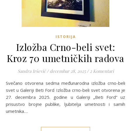
ISTORIJA
Izložba Crno-beli svet:
Kroz 70 umetničkih radova
Sandra Iršević
/
decembar 28, 2025
/
2 Komentari
Svečano otvorena sedma međunarodna izložba crno-beli
svet u Galeriji Beti Ford Izložba crno-beli svet otvorena je
27. decembra 2025. godine u Galeriji „Beti Ford“ uz
prisustvo brojne publike, ljubitelja umetnosti i samih
umetnika.…