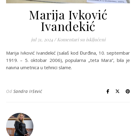
Marija Ivković
Ivandekić
na Marija Ivkov
jul 31, 2024
/
Komentari su isključeni
Marija Ivković Ivandekić (salaš kod Đurđina, 10. septembar
1919. – 5. oktobar 2006), popularna „teta Mara“, bila je
naivna umetnica u tehnici slame.
Od
Sandra Iršević